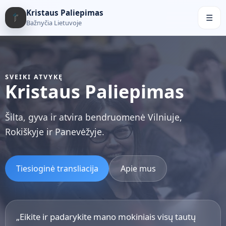
Kristaus Paliepimas
☰
Bažnyčia Lietuvoje
SVEIKI ATVYKĘ
Kristaus Paliepimas
Šilta, gyva ir atvira bendruomenė Vilniuje,
Rokiškyje ir Panevėžyje.
Tiesioginė transliacija
Apie mus
„Eikite ir padarykite mano mokiniais visų tautų