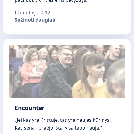
pats būk tikintiesiems pavyzdys...“
I Timotiejui 4:12
Sužinoti daugiau
Encounter
„Jei kas yra Kristuje, tas yra naujas kūrinys.
Kas sena - praėjo, štai visa tapo nauja.“