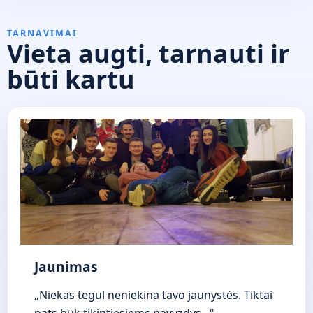
TARNAVIMAI
Vieta augti, tarnauti ir
būti kartu
Jaunimas
„Niekas tegul neniekina tavo jaunystės. Tiktai