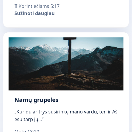
II Korintiečiams 5:17
Sužinoti daugiau
Namų grupelės
„Kur du ar trys susirinkę mano vardu, ten ir Aš
esu tarp jų...“
Mato 18:20