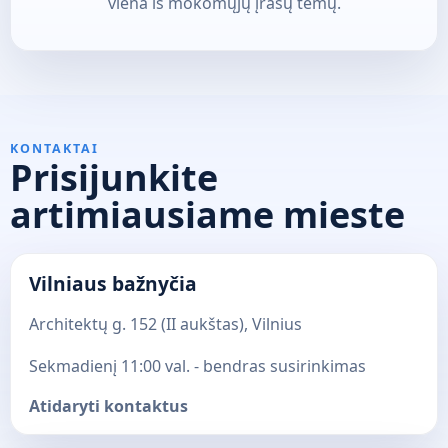
viena iš mokomųjų įrašų temų.
KONTAKTAI
Prisijunkite
artimiausiame mieste
Vilniaus bažnyčia
Architektų g. 152 (II aukštas), Vilnius
Sekmadienį 11:00 val. - bendras susirinkimas
Atidaryti kontaktus