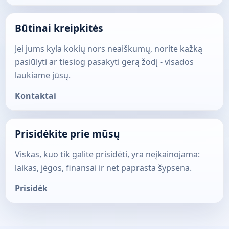
Būtinai kreipkitės
Jei jums kyla kokių nors neaiškumų, norite kažką
pasiūlyti ar tiesiog pasakyti gerą žodį - visados
laukiame jūsų.
Kontaktai
Prisidėkite prie mūsų
Viskas, kuo tik galite prisidėti, yra neįkainojama:
laikas, jėgos, finansai ir net paprasta šypsena.
Prisidėk